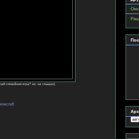
Око
Раш
Пос
craft спокойная игра? не, не слышал)
inecraft
Арх