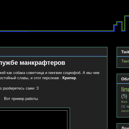
Twit
Тви
службе манкрафтеров
ей как собака советчица и пингвин социофоб. А мы чем
достойный славы, и этот персонаж -
Крипер
.
Обл
lin
 разберетесь сами :3
(5)
Вот пример работы.
linux
(1)
а
песо
Дру