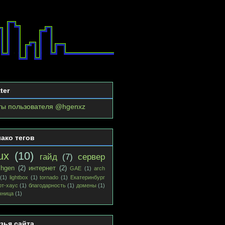
ter
ты пользователя @hgenxz
ако тегов
ux
(10)
гайд
(7)
сервер
hgen
(2)
интернет
(2)
GAE
(1)
arch
(1)
lightbox
(1)
tornado
(1)
Екатеринбург
рт-хаус
(1)
благодарность
(1)
домены
(1)
чница
(1)
зья сайта