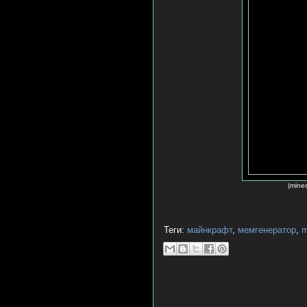
(mine
Теги:
майнкрафт
,
мемгенератор
,
m