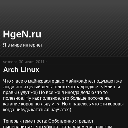
HgeN.ru
Я в мире интернет
четверг, 30 июня 2011 г.
Arch Linux
Что я все о майнкрафте да о майнкрафте, подумают же
люди что я целый день только что задродю >_< Блин, и
правы будут же) Но все же я иногда делаю что то
полезное. Ну как полезное, это больше похоже на
катание коров по льду >_<. Но я надеюсь что эти коровы
когда нибудь кататься научатся)
Теперь к теме поста: Собственно я решил
выпендриться,
что убунта стала для меня слишком