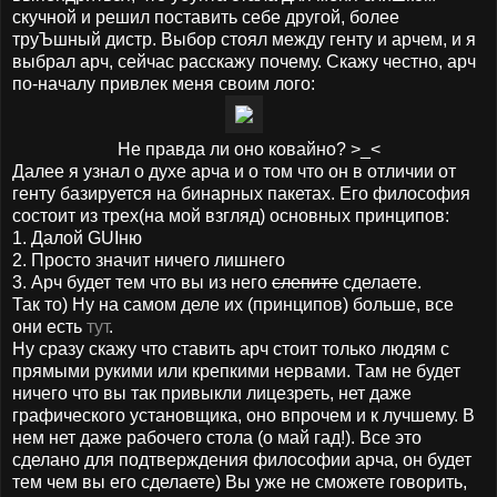
скучной и решил поставить себе другой, более
труЪшный дистр. Выбор стоял между генту и арчем, и я
выбрал арч, сейчас расскажу почему. Скажу честно, арч
по-началу привлек меня своим лого:
Не правда ли оно ковайно? >_<
Далее я узнал о духе арча и о том что он в отличии от
генту базируется на бинарных пакетах. Его философия
состоит из трех(на мой взгляд) основных принципов:
1. Далой GUIню
2. Просто значит ничего лишнего
3. Арч будет тем что вы из него
слепите
сделаете.
Так то) Ну на самом деле их (принципов) больше, все
они есть
тут
.
Ну сразу скажу что ставить арч стоит только людям с
прямыми рукими или крепкими нервами. Там не будет
ничего что вы так привыкли лицезреть, нет даже
графического установщика, оно впрочем и к лучшему. В
нем нет даже рабочего стола (о май гад!). Все это
сделано для подтверждения философии арча, он будет
тем чем вы его сделаете) Вы уже не сможете говорить,